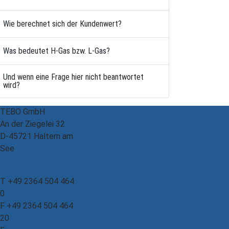
Wie berechnet sich der Kundenwert?
Was bedeutet H-Gas bzw. L-Gas?
Und wenn eine Frage hier nicht beantwortet
wird?
TEBO GmbH
An der Ziegelei 32
D-45721 Haltern am
See
T +49 2364 504 464
0
F +49 2364 504 464
20